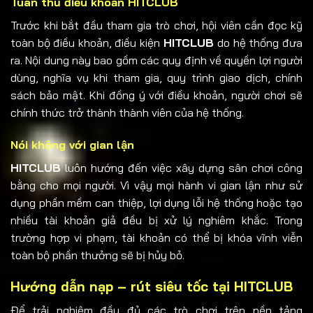
Tuân thủ điều khoản HITCLUB
Trước khi bắt đầu tham gia trò chơi, hội viên cần đọc kỹ
toàn bộ điều khoản, điều kiện
HITCLUB
do hệ thống đưa
ra. Nội dung này bao gồm các quy định về quyền lợi người
dùng, nghĩa vụ khi tham gia, quy trình giao dịch, chính
sách bảo mật. Khi đồng ý với điều khoản, người chơi sẽ
chính thức trở thành thành viên của hệ thống.
Nói không với gian lận
HITCLUB
luôn hướng đến việc xây dựng sân chơi công
bằng cho mọi người. Vì vậy mọi hành vi gian lận như sử
dụng phần mềm can thiệp, lợi dụng lỗi hệ thống hoặc tạo
nhiều tài khoản giả đều bị xử lý nghiêm khắc. Trong
trường hợp vi phạm, tài khoản có thể bị khóa vĩnh viễn
toàn bộ phần thưởng sẽ bị hủy bỏ.
Hướng dẫn nạp – rút siêu tốc tại HITCLUB
Để trải nghiệm đầy đủ các trò chơi trên nền tảng