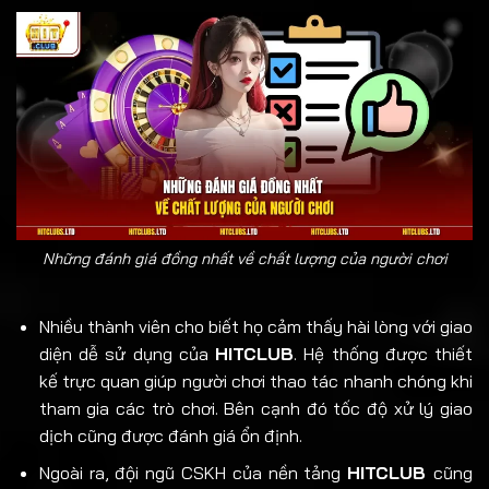
Những đánh giá đồng nhất về chất lượng của người chơi
Nhiều thành viên cho biết họ cảm thấy hài lòng với giao
diện dễ sử dụng của
HITCLUB
. Hệ thống được thiết
kế trực quan giúp người chơi thao tác nhanh chóng khi
tham gia các trò chơi. Bên cạnh đó tốc độ xử lý giao
dịch cũng được đánh giá ổn định.
Ngoài ra, đội ngũ CSKH của nền tảng
HITCLUB
cũng