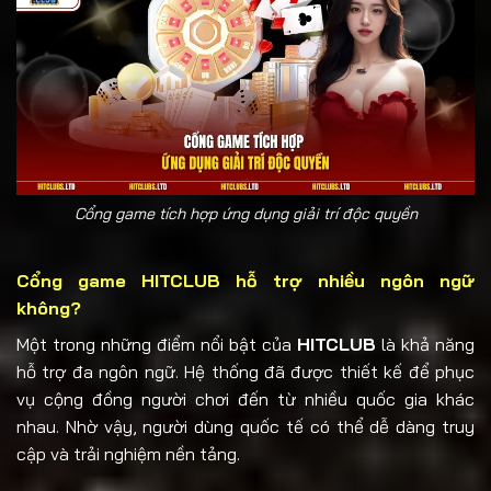
Cổng game tích hợp ứng dụng giải trí độc quyền
Cổng game HITCLUB hỗ trợ nhiều ngôn ngữ
không?
Một trong những điểm nổi bật của
HITCLUB
là khả năng
hỗ trợ đa ngôn ngữ. Hệ thống đã được thiết kế để phục
vụ cộng đồng người chơi đến từ nhiều quốc gia khác
nhau. Nhờ vậy, người dùng quốc tế có thể dễ dàng truy
cập và trải nghiệm nền tảng.