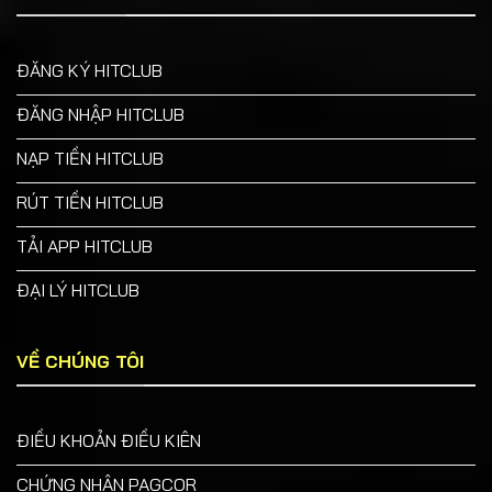
ĐĂNG KÝ HITCLUB
ĐĂNG NHẬP HITCLUB
NẠP TIỀN HITCLUB
RÚT TIỀN HITCLUB
TẢI APP HITCLUB
ĐẠI LÝ HITCLUB
VỀ CHÚNG TÔI
ĐIỀU KHOẢN ĐIỀU KIÊN
CHỨNG NHẬN PAGCOR