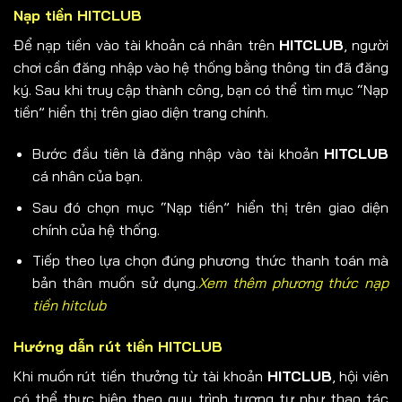
Nạp tiền HITCLUB
Để nạp tiền vào tài khoản cá nhân trên
HITCLUB
, người
chơi cần đăng nhập vào hệ thống bằng thông tin đã đăng
ký. Sau khi truy cập thành công, bạn có thể tìm mục “Nạp
tiền” hiển thị trên giao diện trang chính.
Bước đầu tiên là đăng nhập vào tài khoản
HITCLUB
cá nhân của bạn.
Sau đó chọn mục “Nạp tiền” hiển thị trên giao diện
chính của hệ thống.
Tiếp theo lựa chọn đúng phương thức thanh toán mà
bản thân muốn sử dụng.
Xem thêm phương thức nạp
tiền hitclub
Hướng dẫn rút tiền HITCLUB
Khi muốn rút tiền thưởng từ tài khoản
HITCLUB
, hội viên
có thể thực hiện theo quy trình tương tự như thao tác