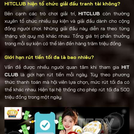
HITCLUB hiện tổ chức giải đấu tranh tài không?
Bên cạnh các trò chơi giải trí,
HITCLUB
còn thường
xuyên tổ chức nhiều sự kiện và giải đấu dành cho cộng
đồng người chơi. Những giải đấu này diễn ra theo từng
tháng với quy mô khác nhau. Tổng giá trị phần thưởng
trong mỗi sự kiện có thể lên đến hàng trăm triệu đồng.
Giới hạn rút tiền tối đa là bao nhiêu?
Vấn đề được nhiều người quan tâm khi tham gia
HIT
CLUB
là giới hạn rút tiền mỗi ngày. Tùy theo phương
thức thanh toán mà hội viên lựa chọn, mức rút tối đa có
thể khác nhau. Hiện tại hệ thống cho phép rút tối đa 500
triệu đồng trong một ngày.