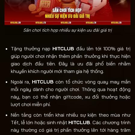
Sân chơi tích hợp nhiều sự kiện ưu đãi giá trị
Tặng thưởng nạp
HITCLUB
đầu lên tới 100% giá trị
giúp người chơi nhận thêm phần thưởng khi thực hiện
giao dịch đầu tiên. Đây là ưu đãi phổ biến nhằm
khuyến khích người mới tham gia hệ thống.
Ngoài ra,
HITCLUB
còn tổ chức vòng quay may mắn
mỗi ngày dành cho người chơi. Thông qua hoạt động
này, bạn có thể nhận giftcode, xu đổi thưởng hoặc
lượt chơi miễn phí.
Nền tảng còn triển khai nhiều sự kiện theo mùa như
Tết, lễ lớn hoặc sinh nhật
HITCLUB
. Các chương trình
này thường có giá trị phần thưởng lên tới hàng trăm