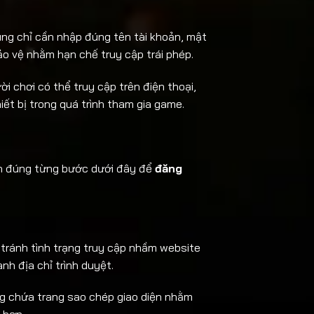
ùng chỉ cần nhập đúng tên tài khoản, mật
o vệ nhằm hạn chế truy cập trái phép.
ời chơi có thể truy cập trên điện thoại,
iết bị trong quá trình tham gia game.
iện đúng từng bước dưới đây để
đăng
 tránh tình trạng truy cập nhầm website
nh địa chỉ trình duyệt.
ng chứa trang sao chép giao diện nhằm