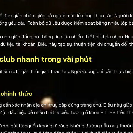
kế đơn giản nhằm giúp cả người mới dễ dàng thao tác. Người d
ng yêu cầu. Toàn bộ dữ liệu được kiểm soát bằng nhiều lớp bả
b còn giúp đồng bộ thông tin giữa nhiều thiết bị khác nhau. Ngư
ữ liệu tài khoản. Điều này tạo sự thuận tiện khi chuyển đổi th
lub nhanh trong vài phút
 nhằm rút ngắn thời gian thao tác. Người dùng chỉ cần thực h
 chính thức
g cần xác nhận địa chỉ truy cập đúng trang chủ. Điều này giúp
Một dấu hiệu dễ nhận biết là biểu tượng ổ khóa HTTPS trên tha
k được gửi từ nguồn không rõ ràng. Những đường dẫn này thườ