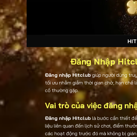
Bỏ
qua
nội
dung
HI
Đăng Nhập Hitcl
Đăng nhập Hitclub
giúp người dùng truy
tối ưu nhằm giảm thời gian chờ, hạn chế lỗ
cố thường gặp.
Vai trò của việc đăng nh
Đăng nhập Hitclub
là bước cần thiết để
liệu liên quan đến lịch sử chơi, điểm thư
các hoạt động trước đó mà không bị gián