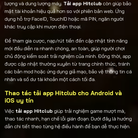
lượng và dung lượng máy.
Tải app Hitclub
còn giúp bảo
mật tài khoản hiệu quả hơn so với phiên bản web. Ứng
dụng hỗ trợ FaceID, TouchID hoặc mã PIN, ngăn người
khác truy cập khi mượn điện thoại.
Để tham gia cược, nạp/rút tiền đến cập nhật tính năng
mới đều diễn ra nhanh chóng, an toàn, giúp người chơi
chủ động kiểm soát trải nghiệm của mình. Đồng thời, app
được cập nhật thường xuyên từ trang chính thức, tránh
các bản mod hoặc ứng dụng giả mạo, bảo vệ thông tin cá
nhân và số dư tài khoản một cách tối đa.
Thao tác tải app Hitclub cho Android và
iOS uy tín
Việc
tải app Hitclub
giúp trải nghiệm game mượt mà,
thao tác nhanh, hạn chế lỗi gián đoạn. Dưới đây là hướng
dẫn chi tiết theo từng hệ điều hành để bạn dễ thực hiện.