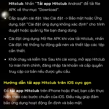
Hitclub
. Nhấn “
Tải app Hitclub
Android” để tải file
APK về thư mục “Download”.
Cấp quyền cài đặt: Vào Cài đặt -> Bảo mật hoặc Ứng
dụng, bật “Cài đặt ứng dụng không xác định” cho trình
duyệt hoặc quản lý file bạn đang dùng.
Cài đặt ứng dụng: Mở file APK khi vừa tải Hitclub, nhấn
Cài đặt. Hệ thống tự động giải nén và thiết lập các tệp
cần thiết.
Khởi chạy và kiểm tra: Sau khi cài xong, mở app Hitclub
từ màn hình chính, đăng nhập tài khoản và cấp quyền
truy cập cơ bản nếu được yêu cầu.
Hướng dẫn tải app Hitclub trên iOS cực gọn
Để
tải app Hitclub
trên iPhone hoặc iPad, bạn cần thực
hiện theo các bước chuẩn của iOS. Điều này giúp đảm
bảo ứng dụng hoạt động ổn định và bảo mật.