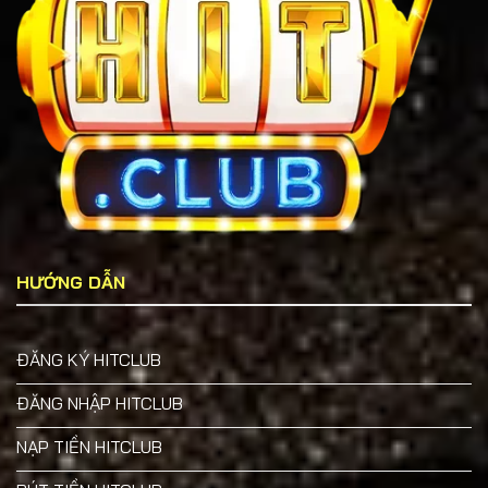
HƯỚNG DẪN
ĐĂNG KÝ HITCLUB
ĐĂNG NHẬP HITCLUB
NẠP TIỀN HITCLUB